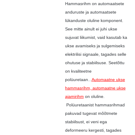
Hammasrihm on automaatsete
anduruste ja automaatsete
lükanduste oluline komponent.
See mitte ainult ei juhi ukse
sujuvat liikumist, vaid kasutab ka
ukse avamiseks ja sulgemiseks
elektrilisi signaale, tagades selle
ohutuse ja stabiilsuse. Seetõttu
on kvaliteetne
polüuretaan...
Automaatne ukse
hammasrihm, automaatne ukse
ajamirihm
on oluline.
Polüuretaanist hammasrihmad
pakuvad tugevat mõõtmete
stabiilsust, ei veni ega
deformeeru kergesti, tagades