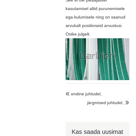
See ei ole pikaajalisel
kasutamisel altid purunemisele
ega kulumisele ning on saanud
arvukalt positiivseid arvustusi.
Ostke julgelt.
endine juhtudel,

järgmised juhtudel,

Kas saada uusimat