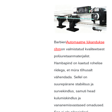
Barbieri
Automaatne lükandukse
rihm
on valmistatud kvaliteetsest
polüuretaanmaterjalist.
Hambapind on kaetud rohelise
riidega, et müra tõhusalt
vähendada. Sellel on
suurepärane stabiilsus ja
survekindlus, samuti head
kulumiskindlus ja
vananemisvastased omadused.