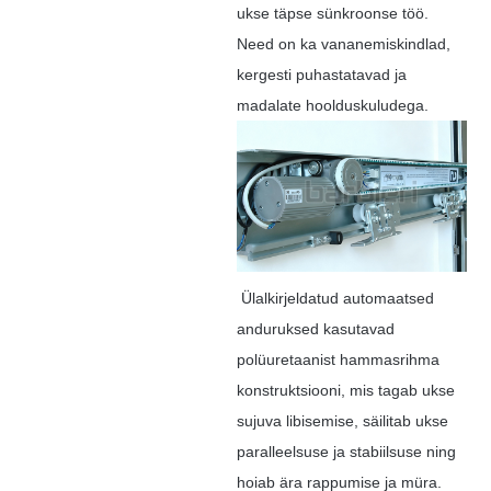
ukse täpse sünkroonse töö.
Need on ka vananemiskindlad,
kergesti puhastatavad ja
madalate hoolduskuludega.
Ülalkirjeldatud automaatsed
anduruksed kasutavad
polüuretaanist hammasrihma
konstruktsiooni, mis tagab ukse
sujuva libisemise, säilitab ukse
paralleelsuse ja stabiilsuse ning
hoiab ära rappumise ja müra.