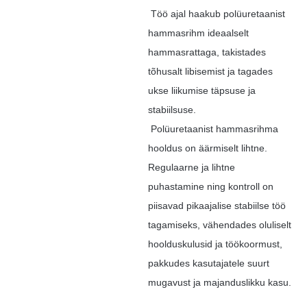
Töö ajal haakub polüuretaanist
hammasrihm ideaalselt
hammasrattaga, takistades
tõhusalt libisemist ja tagades
ukse liikumise täpsuse ja
stabiilsuse.
Polüuretaanist hammasrihma
hooldus on äärmiselt lihtne.
Regulaarne ja lihtne
puhastamine ning kontroll on
piisavad pikaajalise stabiilse töö
tagamiseks, vähendades oluliselt
hoolduskulusid ja töökoormust,
pakkudes kasutajatele suurt
mugavust ja majanduslikku kasu.