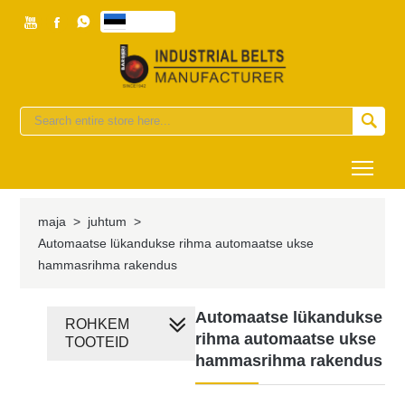



eesti


Togg
maja
>
juhtum
>
Automaatse lükandukse rihma automaatse ukse
hammasrihma rakendus
Automaatse lükandukse
ROHKEM
rihma automaatse ukse
TOOTEID
hammasrihma rakendus