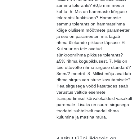
sammu tolerants? ±0,5 mm meetri
kohta. 5. Mis on hammaste kõrguse
tolerantsi funktsioon? Hammaste
sammu tolerants on hammasrihma
kõige olulisem mõõtmete parameeter
ja see on parameeter, mis tagab
rihma ülekande pikkuse täpsuse. 6.
Kui suur on teie avatud
sünkroonrihma pikkuse tolerants?
±5% rihma kogupikkusest. 7. Mis on
teie ettevõtte rihma sirguse standard?
3mm/2 meetrit. 8. Millist mõju avaldab
rihma sirgus varustuse kasutamisele?
Hea sirgusega vööd kasutades saab
varustus vältida esemete
transportimisel kõrvalekaldeid vasakult
paremale. Lisaks on suure sirgusega
toodetel suhteliselt madal rihma
kulumine ja masina müra.
4.Mitut tüüpi liideseid on