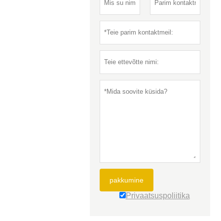
pakkumine
Privaatsuspoliitika