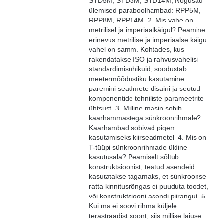
STD5M, STD8M, STD14M; Nõgusad
ülemised paraboolhambad: RPP5M,
RPP8M, RPP14M. 2. Mis vahe on
metrilisel ja imperiaalkäigul? Peamine
erinevus metrilise ja imperiaalse käigu
vahel on samm. Kohtades, kus
rakendatakse ISO ja rahvusvahelisi
standardimisühikuid, soodustab
meetermõõdustiku kasutamine
paremini seadmete disaini ja seotud
komponentide tehniliste parameetrite
ühtsust. 3. Milline masin sobib
kaarhammastega sünkroonrihmale?
Kaarhambad sobivad pigem
kasutamiseks kiirseadmetel. 4. Mis on
T-tüüpi sünkroonrihmade üldine
kasutusala? Peamiselt sõltub
konstruktsioonist, teatud asendeid
kasutatakse tagamaks, et sünkroonse
ratta kinnitusrõngas ei puuduta toodet,
või konstruktsiooni asendi piirangut. 5.
Kui ma ei soovi rihma küljele
terastraadist soont, siis millise laiuse