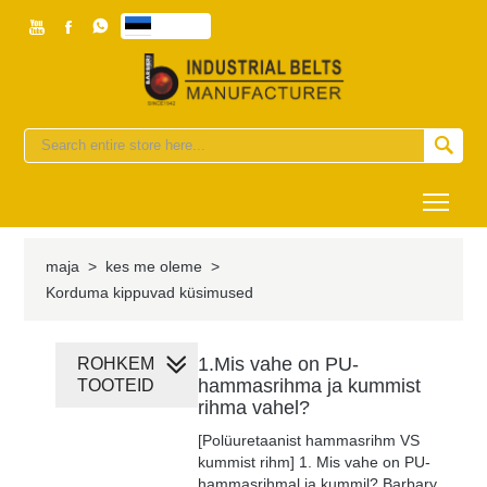



eesti


Togg
maja
>
kes me oleme
>
Korduma kippuvad küsimused
1.Mis vahe on PU-
ROHKEM
hammasrihma ja kummist
TOOTEID
rihma vahel?
[Polüuretaanist hammasrihm VS
kummist rihm] 1. Mis vahe on PU-
hammasrihmal ja kummil? Barbary