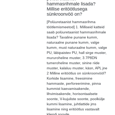
hammasrihmale lisada?
Millise eritöötlusega
sünkroonvöö on?
[Polüuretaanist hammasrihma
töötlemismeetod] 1. Milliseid katteid
saab polüuretaanist hammasrihmale
lisada? Tavaline punane kumm,
naturaalne punane kumm, valge
kumm, must naturaalne kumm, valge
PU, läbipaistev PU, hall sirge muster,
mururoheline muster, 3.7P8DN
tumeroheline muster, sinine riide
muster, kalaluu ​​muster, käsn, APL jne
2 Milline eritöötlus on sünkroonvööl?
Korkide lisamine, freesimine
hammaste, perforeerimine, pinna
kummist kaevamisakende,
lihvimisakende, horisontaalsete
soonte, V-kujuliste soonte, poolkülje
kummi lisamine, juhtlattide jms
lisamine ning eritöötlus vastavalt
kliendi soovile.