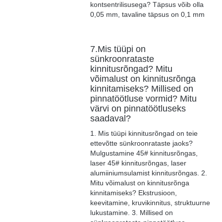
kontsentrilisusega? Täpsus võib olla
0,05 mm, tavaline täpsus on 0,1 mm
7.Mis tüüpi on
sünkroonrataste
kinnitusrõngad? Mitu
võimalust on kinnitusrõnga
kinnitamiseks? Millised on
pinnatöötluse vormid? Mitu
värvi on pinnatöötluseks
saadaval?
1. Mis tüüpi kinnitusrõngad on teie
ettevõtte sünkroonrataste jaoks?
Mulgustamine 45# kinnitusrõngas,
laser 45# kinnitusrõngas, laser
alumiiniumsulamist kinnitusrõngas. 2.
Mitu võimalust on kinnitusrõnga
kinnitamiseks? Ekstrusioon,
keevitamine, kruvikinnitus, struktuurne
lukustamine. 3. Millised on