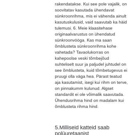
rakendatakse. Kui see pole vajalik, on
soovitatav kasutada ühendavat
sünkroonrihma, mis ei vähenda ainult
kasutuskulusid, vaid saavutab ka häid
tulemusi. 6. Meie klaasitehase
originaalvarustus on ühendatud
sünkroonvööga. Kas ma saan
õmblusteta sünkroonrihma kohe
vahetada? Tavaolukorras on
kahepoolse veski tõmbejõud
suhteliselt suur ja paljudel juhtudel on
see õmblusteta, kuid tõmbetugevus ei
pruugi olla väga hea. Pärast teatud
aja kasutamist, isegi kui rihm on terve,
on pinnakumm kulunud. Algset
standardit ei ole võimalik saavutada.
Ühendusrihma hind on madalam kui
õmblusteta rihma hind.
5.Milliseid katteid saab
polüuretaanist