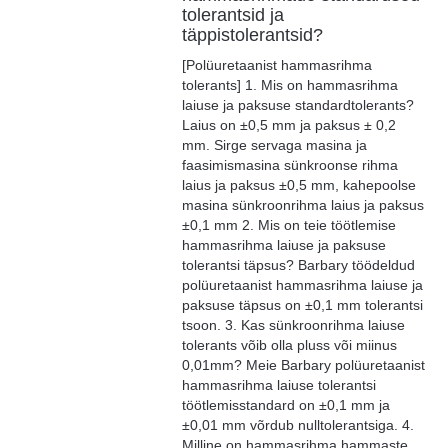
tolerantsid ja
täppistolerantsid?
[Polüuretaanist hammasrihma
tolerants] 1. Mis on hammasrihma
laiuse ja paksuse standardtolerants?
Laius on ±0,5 mm ja paksus ± 0,2
mm. Sirge servaga masina ja
faasimismasina sünkroonse rihma
laius ja paksus ±0,5 mm, kahepoolse
masina sünkroonrihma laius ja paksus
±0,1 mm 2. Mis on teie töötlemise
hammasrihma laiuse ja paksuse
tolerantsi täpsus? Barbary töödeldud
polüuretaanist hammasrihma laiuse ja
paksuse täpsus on ±0,1 mm tolerantsi
tsoon. 3. Kas sünkroonrihma laiuse
tolerants võib olla pluss või miinus
0,01mm? Meie Barbary polüuretaanist
hammasrihma laiuse tolerantsi
töötlemisstandard on ±0,1 mm ja
±0,01 mm võrdub nulltolerantsiga. 4.
Milline on hammasrihma hammaste