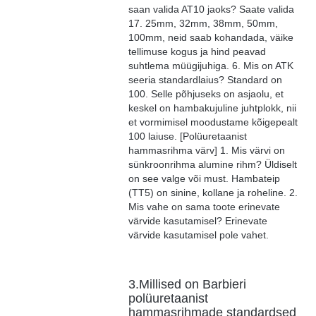
saan valida AT10 jaoks? Saate valida
17. 25mm, 32mm, 38mm, 50mm,
100mm, neid saab kohandada, väike
tellimuse kogus ja hind peavad
suhtlema müügijuhiga. 6. Mis on ATK
seeria standardlaius? Standard on
100. Selle põhjuseks on asjaolu, et
keskel on hambakujuline juhtplokk, nii
et vormimisel moodustame kõigepealt
100 laiuse. [Polüuretaanist
hammasrihma värv] 1. Mis värvi on
sünkroonrihma alumine rihm? Üldiselt
on see valge või must. Hambateip
(TT5) on sinine, kollane ja roheline. 2.
Mis vahe on sama toote erinevate
värvide kasutamisel? Erinevate
värvide kasutamisel pole vahet.
3.Millised on Barbieri
polüuretaanist
hammasrihmade standardsed