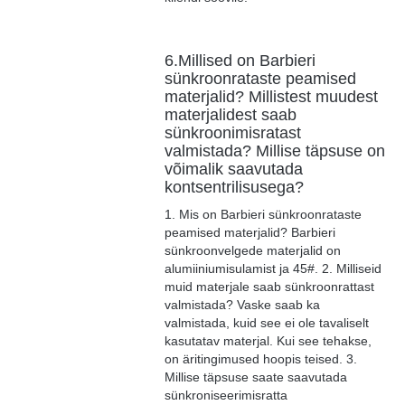
6.Millised on Barbieri
sünkroonrataste peamised
materjalid? Millistest muudest
materjalidest saab
sünkroonimisratast
valmistada? Millise täpsuse on
võimalik saavutada
kontsentrilisusega?
1. Mis on Barbieri sünkroonrataste
peamised materjalid? Barbieri
sünkroonvelgede materjalid on
alumiiniumisulamist ja 45#. 2. Milliseid
muid materjale saab sünkroonrattast
valmistada? Vaske saab ka
valmistada, kuid see ei ole tavaliselt
kasutatav materjal. Kui see tehakse,
on äritingimused hoopis teised. 3.
Millise täpsuse saate saavutada
sünkroniseerimisratta