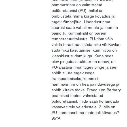
hammasrihm on valmistatud
polüuretaanist (PU), millel on
õmblusteta rihma kõrge kõvadus ja
tugev tõmbejõud. Ühendusrihma
suurust saab vabalt muuta ja ioon on
paindlik. Kummilindil on parem
temperatuuritaluvus. PU-rihm võib
valida terastraadi südamiku või Kevlari
südamiku kasutamise; kummivöö on
klaaskiust südamikuga. Kuna sees
olev pingutusstruktuur on erinev, on
PU-ajastusrihmal tugev pinge ja see
sobib suure tugevusega
transportimiseks; kummist
hammasrihm on hea painduvusega ja
sobib kiireks tööks. Praegu on Barbary
peamised tooted valmistatud
polüuretaanist, mida saab kohandada
vastavalt teie vajadustele. 2. Mis on
PU-hammasrihma materjali kõvadus?
95°A.