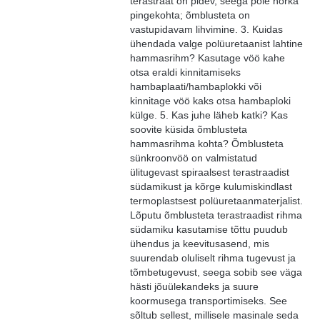
terastraat on pidev, seega pole nõrka
pingekohta; õmblusteta on
vastupidavam lihvimine. 3. Kuidas
ühendada valge polüuretaanist lahtine
hammasrihm? Kasutage vöö kahe
otsa eraldi kinnitamiseks
hambaplaati/hambaplokki või
kinnitage vöö kaks otsa hambaploki
külge. 5. Kas juhe läheb katki? Kas
soovite küsida õmblusteta
hammasrihma kohta? Õmblusteta
sünkroonvöö on valmistatud
ülitugevast spiraalsest terastraadist
südamikust ja kõrge kulumiskindlast
termoplastsest polüuretaanmaterjalist.
Lõputu õmblusteta terastraadist rihma
südamiku kasutamise tõttu puudub
ühendus ja keevitusasend, mis
suurendab oluliselt rihma tugevust ja
tõmbetugevust, seega sobib see väga
hästi jõuülekandeks ja suure
koormusega transportimiseks. See
sõltub sellest, millisele masinale seda