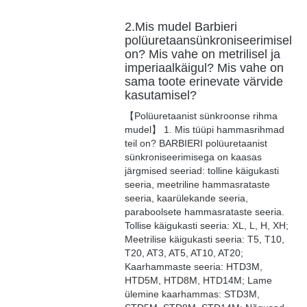
2.Mis mudel Barbieri
polüuretaansünkroniseerimisel
on? Mis vahe on metrilisel ja
imperiaalkäigul? Mis vahe on
sama toote erinevate värvide
kasutamisel?
【Polüuretaanist sünkroonse rihma
mudel】 1. Mis tüüpi hammasrihmad
teil on? BARBIERI polüuretaanist
sünkroniseerimisega on kaasas
järgmised seeriad: tolline käigukasti
seeria, meetriline hammasrataste
seeria, kaarülekande seeria,
paraboolsete hammasrataste seeria.
Tollise käigukasti seeria: XL, L, H, XH;
Meetrilise käigukasti seeria: T5, T10,
T20, AT3, AT5, AT10, AT20;
Kaarhammaste seeria: HTD3M,
HTD5M, HTD8M, HTD14M; Lame
ülemine kaarhammas: STD3M,