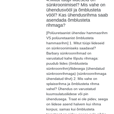
sünkroonimisel? Mis vahe on
ühendusvööl ja õmblusteta
vööl? Kas ühendusrihma saab
asendada õmblusteta
rihmaga?
[Polüuretaanist ühendav hammasrihm
VS polüuretaanist õmblusteta
hammasrihm] 1. Mitut tüüpi liideseid
on sünkroonimiseks saadaval?
Barbary sünkroonrihmad on
varustatud kahe lõputu rihmaga:
puudub liides (õmblusteta
sünkroonrihm)/liidesega (ühendatud
sünkroonrihmaga) (sünkroonrihmaga
ühendatud tihvt) 2. Mis vahe on
splaissrihma ja õmblusteta rihma
vahel? Ühendus on varustatud
kuumsulatusliidese või pin
ühendusega. Traat ei ole pidev, seega
on liidese asend halvem kui rihma
korpus; samas kui õmblusteta