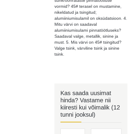
sünkroonrataste pinnatöötluse
vormid? 45# terasel on mustamine,
nikeldatud ja tsingitud;
alumiiniumisulamil on oksüdatsioon. 4.
Mitu värvi on saadaval
alumiiniumisulami pinnatöötluseks?
Saadaval valge, metallik, sinine ja
must. 5. Mis värvi on 45# tsingitud?
Valge tsink, värviline tsink ja sinine
tsink.
Kas saada uusimat
hinda? Vastame nii
kiiresti kui võimalik (12
tunni jooksul)