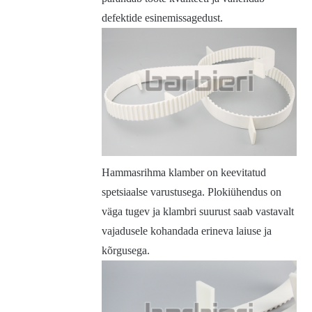
defektide esinemissagedust.
Hammasrihma klamber on keevitatud
spetsiaalse varustusega. Plokiühendus on
väga tugev ja klambri suurust saab vastavalt
vajadusele kohandada erineva laiuse ja
kõrgusega.