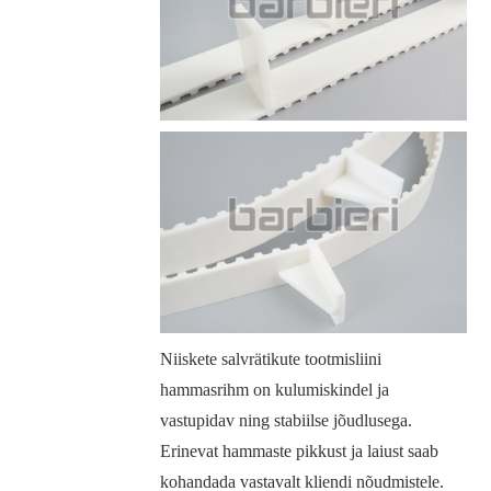
Niiskete salvrätikute tootmisliini
hammasrihm on kulumiskindel ja
vastupidav ning stabiilse jõudlusega.
Erinevat hammaste pikkust ja laiust saab
kohandada vastavalt kliendi nõudmistele.