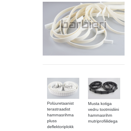
Polüuretaanist
Musta kotiga
terastraadist
vedru tootmisliini
hammasrihma
hammasrihm
pluss
mutriprofiilidega
deflektoriplokk