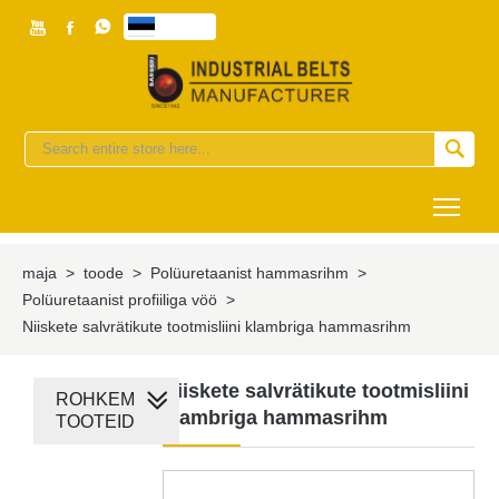



eesti


Togg
maja
>
toode
>
Polüuretaanist hammasrihm
>
Polüuretaanist profiiliga vöö
>
Niiskete salvrätikute tootmisliini klambriga hammasrihm
Niiskete salvrätikute tootmisliini
ROHKEM
klambriga hammasrihm
TOOTEID