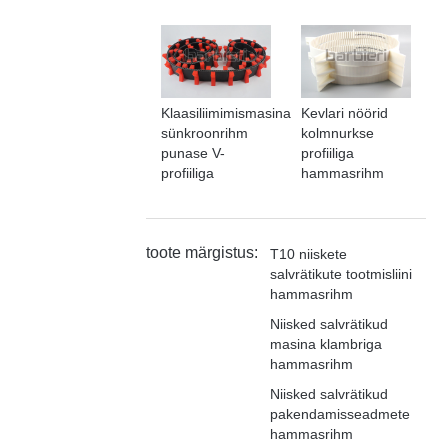
Klaasiliimimismasina
Kevlari nöörid
sünkroonrihm
kolmnurkse
punase V-
profiiliga
profiiliga
hammasrihm
toote märgistus:
T10 niiskete
salvrätikute tootmisliini
hammasrihm
Niisked salvrätikud
masina klambriga
hammasrihm
Niisked salvrätikud
pakendamisseadmete
hammasrihm