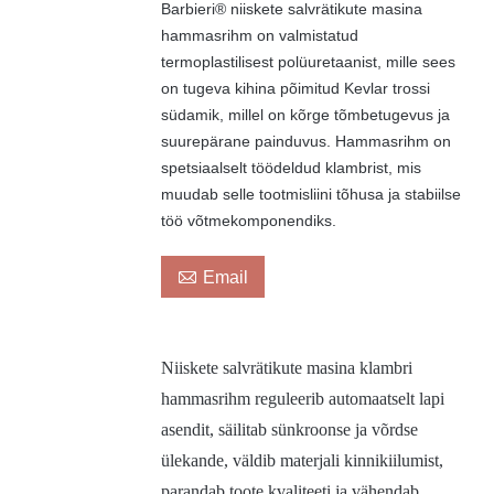
Barbieri® niiskete salvrätikute masina
hammasrihm on valmistatud
termoplastilisest polüuretaanist, mille sees
on tugeva kihina põimitud Kevlar trossi
südamik, millel on kõrge tõmbetugevus ja
suurepärane painduvus. Hammasrihm on
spetsiaalselt töödeldud klambrist, mis
muudab selle tootmisliini tõhusa ja stabiilse
töö võtmekomponendiks.

Email
Niiskete salvrätikute masina klambri
hammasrihm reguleerib automaatselt lapi
asendit, säilitab sünkroonse ja võrdse
ülekande, väldib materjali kinnikiilumist,
parandab toote kvaliteeti ja vähendab