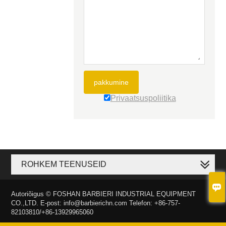
pakkumine
Privaatsuspoliitika
ROHKEM TEENUSEID

Autoriõigus © FOSHAN BARBIERI INDUSTRIAL EQUIPMENT
CO.,LTD. E-post: info@barbierichn.com Telefon: +86-757-
82103810/+86-13929965060