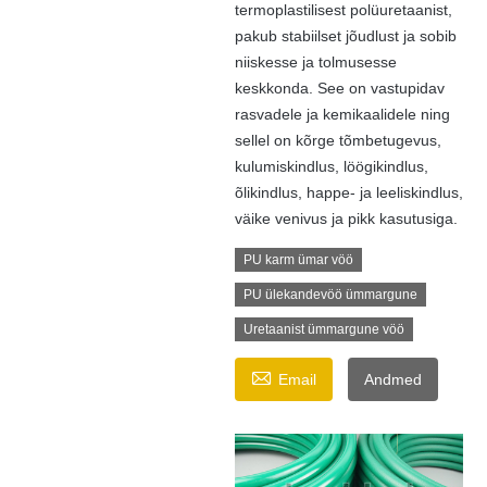
termoplastilisest polüuretaanist,
pakub stabiilset jõudlust ja sobib
niiskesse ja tolmusesse
keskkonda. See on vastupidav
rasvadele ja kemikaalidele ning
sellel on kõrge tõmbetugevus,
kulumiskindlus, löögikindlus,
õlikindlus, happe- ja leeliskindlus,
väike venivus ja pikk kasutusiga.
PU karm ümar vöö
PU ülekandevöö ümmargune
Uretaanist ümmargune vöö

Email
Andmed