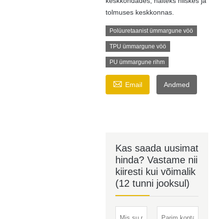
keskkondades, näiteks niiskes ja
tolmuses keskkonnas.
Polüuretaanist ümmargune vöö
TPU ümmargune vöö
PU ümmargune rihm

Email
Andmed
Kas saada uusimat
hinda? Vastame nii
kiiresti kui võimalik
(12 tunni jooksul)