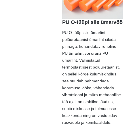
PU O-tüüpi sile ümarvöö
PU O-tüüpi sile ümarlint,
polüuretaanist ümarlint sileda
pinnaga, kohandatav roheline
PU ümarlint või oranž PU
ümarlint. Valmistatud
termoplastilisest polüuretaanist,
on sellel kõrge kulumiskindlus,
see suudab pehmendada
koormuse lööke, vähendada
vibratsiooni ja müra mehaanilise
töö ajal, on stabiilne jõudlus,
sobib niiskesse ja tolmusesse
keskkonda ning on vastupidav
rasvadele ja kemikaalidele.