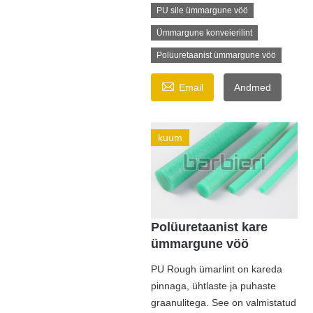
PU sile ümmargune vöö
Ümmargune konveierilint
Polüuretaanist ümmargune vöö

Email
Andmed
kuum
Polüuretaanist kare
ümmargune vöö
PU Rough ümarlint on kareda
pinnaga, ühtlaste ja puhaste
graanulitega. See on valmistatud