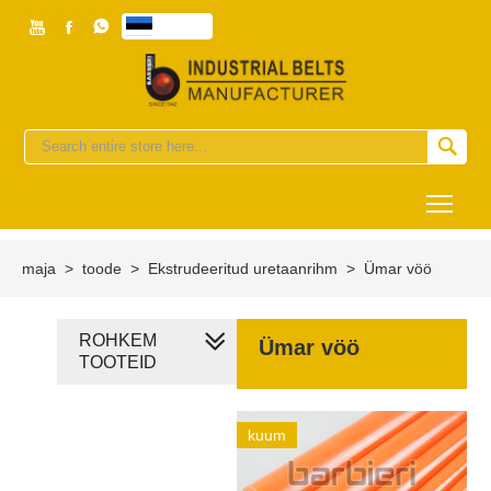



eesti


Togg
maja
>
toode
>
Ekstrudeeritud uretaanrihm
>
Ümar vöö
ROHKEM
Ümar vöö
TOOTEID
kuum