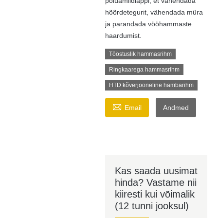
polüamiidlappi, et vähendada
hõõrdetegurit, vähendada müra
ja parandada vööhammaste
haardumist.
Tööstuslik hammasrihm
Ringkaarega hammasrihm
HTD kõverjooneline hambarihm

Email
Andmed
Kas saada uusimat
hinda? Vastame nii
kiiresti kui võimalik
(12 tunni jooksul)