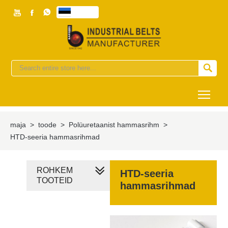



eesti


Togg
maja
>
toode
>
Polüuretaanist hammasrihm
>
HTD-seeria hammasrihmad
ROHKEM
HTD-seeria
TOOTEID
hammasrihmad