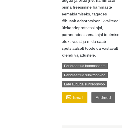
augud ja pilud jne, hammaste
pinna freesimine hammaste
eemaldamiseks, tagades
tõhusalt adsorptsiooni kvaliteedi
ülekandeprotsessi ajal,
parandades samal ajal tootmise
efektiivsust ja mida saab
spetsiaalselt töödelda vastavalt
kliendi vajadustele.
Perforeeritud hammasrihm
Perforeeritud sünkroonvöö
Läbi auguga sünkroonvöö

Email
Andmed