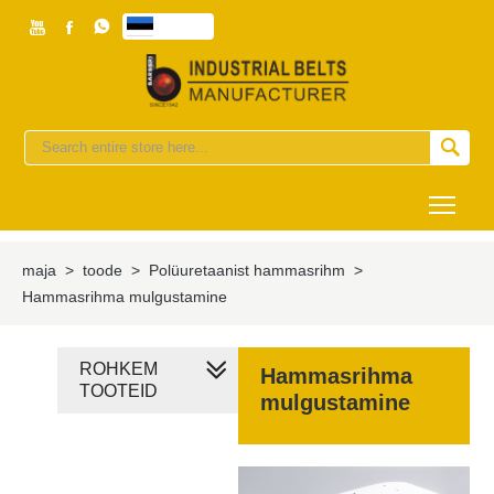



eesti


Togg
maja
>
toode
>
Polüuretaanist hammasrihm
>
Hammasrihma mulgustamine
ROHKEM
Hammasrihma
TOOTEID
mulgustamine