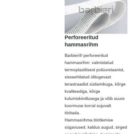
Perforeeritud
hammasrihm
Barbieri® perforeeritud
hammasrihm: valmistatud
termoplastilisest polüuretaanist,
sisseehitatud ülitugevast
terastraadist südamikuga, kõrge
kvaliteediga, kõrge
kulumiskindlusega ja võib suure
koormuse korral sujuvalt
töötada.
Hammasrihma töötlemise
sügavused, kaldus augud, sirged