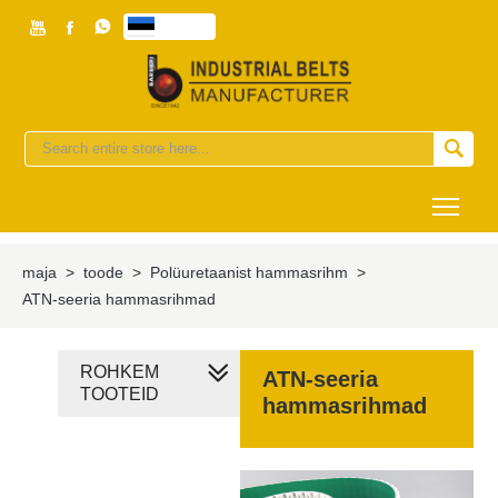



eesti


Togg
maja
>
toode
>
Polüuretaanist hammasrihm
>
ATN-seeria hammasrihmad
ROHKEM
ATN-seeria
TOOTEID
hammasrihmad