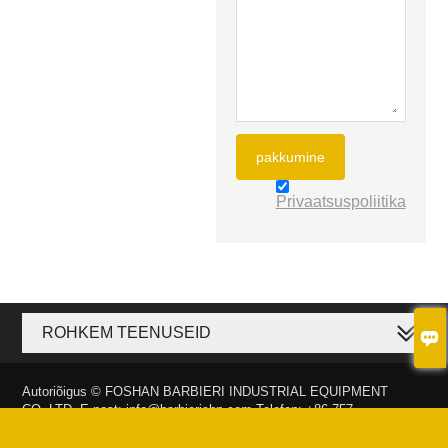
pakkumine
Privaatsuspoliitika
ROHKEM TEENUSEID

Autoriõigus © FOSHAN BARBIERI INDUSTRIAL EQUIPMENT
CO.,LTD. E-post: info@barbierichn.com Telefon: +86-757-
82103810/+86-13929965060