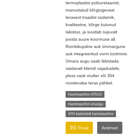
termoplastist polüuretaanist,
manustatud kõrgtugevast
terasest traadist südamik,
kvaliteetne, kõrge kulunud
takistus, ja suudab sujuvalt
joosta suure koormuse all.
Rombikujuline auk ümmargune
auk integreeritud vorm tootmine.
Ümara augu saab läbistada
vastavalt kliendi vajadustele,
pluss vask mutter või 304
roostevaba teras pähkel.
Hammasrihm ATN10
Hammasrihm kruviga
ATN kabriolett hammasrihm

Email
Andmed