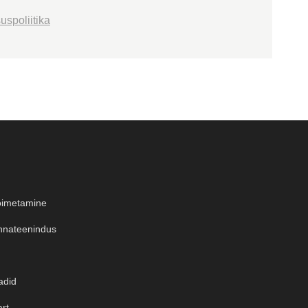
uspoliitika
oimetamine
nateenindus
adid
art