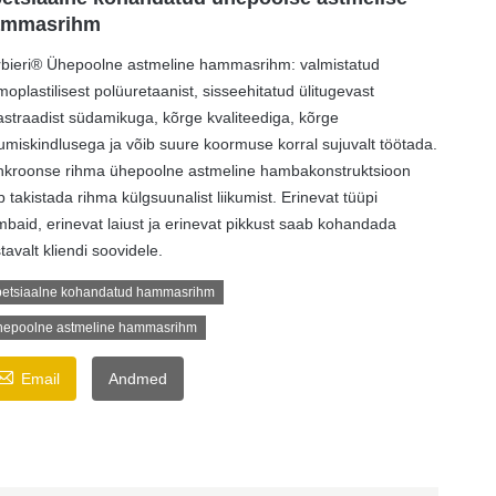
ammasrihm
bieri® Ühepoolne astmeline hammasrihm: valmistatud
moplastilisest polüuretaanist, sisseehitatud ülitugevast
astraadist südamikuga, kõrge kvaliteediga, kõrge
umiskindlusega ja võib suure koormuse korral sujuvalt töötada.
kroonse rihma ühepoolne astmeline hambakonstruktsioon
b takistada rihma külgsuunalist liikumist. Erinevat tüüpi
baid, erinevat laiust ja erinevat pikkust saab kohandada
tavalt kliendi soovidele.
etsiaalne kohandatud hammasrihm
epoolne astmeline hammasrihm

Email
Andmed