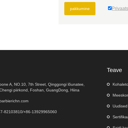
Privaats
pakkumine
Teave
oone A, NO.10, 7th Street, Qinggongi lõunatee,
Kohalet
hengi piirkond, Foshan, GuangDong, Hiina
Meeskon
barbierichn.com
Uudised
57-82103810/+86-13929965060
Sertifika
Saidi ka