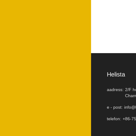
Helista
aadress:
2/F h
ChanC
e - post:
info@
telefon:
+86-7