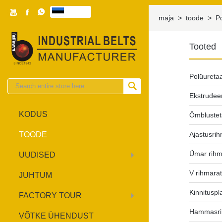



eesti

maja
>
toode
>
P
Tooted
Polüureta

Ekstrudee
KODUS
Õmbluste
TOODE
Ajastusri
Ümar rihm
UUDISED
V rihmara
JUHTUM
Kinnituspl
FACTORY TOUR
Hammasri
VÕTKE ÜHENDUST