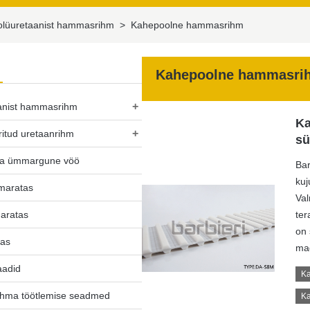
olüuretaanist hammasrihm
>
Kahepoolne hammasrihm
Kahepoolne hammasri
+
anist hammasrihm
Ka
+
ritud uretaanrihm
sü
ta ümmargune vöö
Bar
kuj
hmaratas
Val
aratas
ter
on 
tas
ma
aadid
Ka
hma töötlemise seadmed
Ka