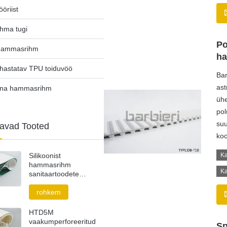
ööriist
hma tugi
Po
hammasrihm
h
uhastatav TPU toiduvöö
Bar
as
ina hammasrihm
ühe
pol
suu
tavad Tooted
koo
Silikoonist
K
hammasrihm
Ka
sanitaartoodete
tööstusele
rohkem
HTD5M
vaakumperforeeritud
Sp