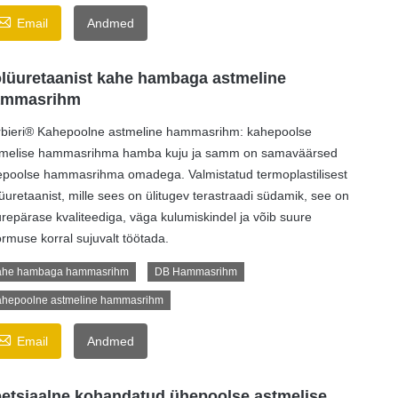

Email
Andmed
lüuretaanist kahe hambaga astmeline
ammasrihm
bieri® Kahepoolne astmeline hammasrihm: kahepoolse
tmelise hammasrihma hamba kuju ja samm on samaväärsed
poolse hammasrihma omadega. Valmistatud termoplastilisest
üuretaanist, mille sees on ülitugev terastraadi südamik, see on
repärase kvaliteediga, väga kulumiskindel ja võib suure
rmuse korral sujuvalt töötada.
ahe hambaga hammasrihm
DB Hammasrihm
hepoolne astmeline hammasrihm

Email
Andmed
etsiaalne kohandatud ühepoolse astmelise