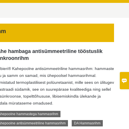
hm
he hambaga antisümmeetriline tööstuslik
nkroonrihm
bieri® Kahepoolne antisümmeetriline hammasrihm: hammaste
u ja samm on samad, mis ühepoolsel hammasrihmal.

mistatud termoplastilisest polüuretaanist, mille sees on ülitugev
astraadi südamik, see on suurepärase kvaliteediga ning sellel
sünkroonse, topelttõhususe, libisemiskindla ülekande ja
dala mürataseme omadused.
hepoolne hammastega hammasrihm
hepoolne antisümmeetriline hammasrihm
DA Hammasrihm