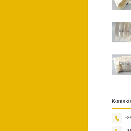
Kontak
+8

+8