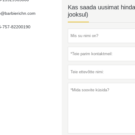
Kas saada uusimat hinda? 
fo@barbierichn.com
jooksul)
6-757-82200190