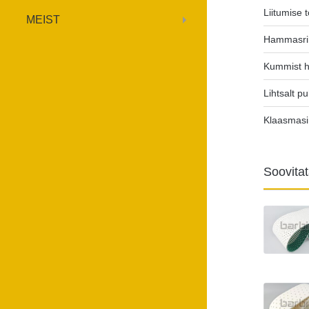
Liitumise t
MEIST
Hammasri
Kummist 
Lihtsalt p
Klaasmas
Soovita