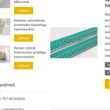
silikoonist
h
hammasrihm
rohkem
Bar
ter
Niiskete salvrätikute
tootmisliini klambriga
ter
hammasrihm
kul
Sün
rohkem
või
Kevlari nöörid
ham
kolmnurkse profiiliga
vas
hammasrihm
Sp
rohkem
Üh
tandmed
6-757-82103810
6-13929965060