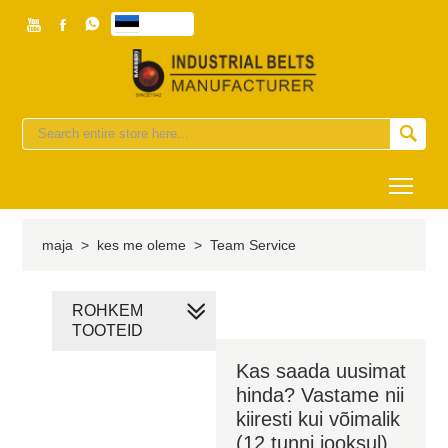



eesti


Togg
maja
>
kes me oleme
>
Team Service
ROHKEM
TOOTEID
Kas saada uusimat
hinda? Vastame nii
kiiresti kui võimalik
(12 tunni jooksul)