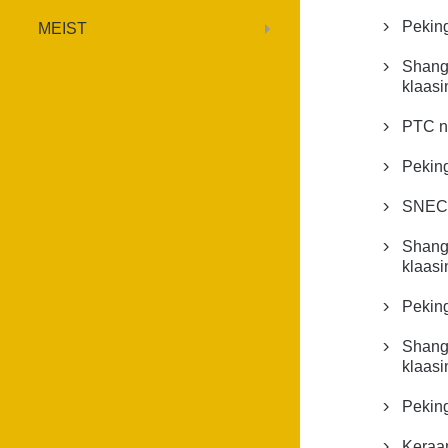
Peking
MEIST

Shang

klaasi
PTC n

Peking

SNECi

Shang

klaasi
Peking

Shang

klaasi
Peking

Keraa
