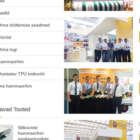
tas
aadid
hma töötlemise seadmed
ööriist
hma tugi
hammasrihm
uhastatav TPU toiduvöö
ina hammasrihm
tavad Tooted
Silikoonist
hammasrihm
sanitaartoodete