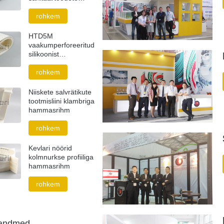
tööstusele
rohkem
HTD5M
vaakumperforeeritud
silikoonist
hammasrihm
rohkem
Niiskete salvrätikute
tootmisliini klambriga
hammasrihm
rohkem
Kevlari nöörid
kolmnurkse profiiliga
hammasrihm
rohkem
tandmed