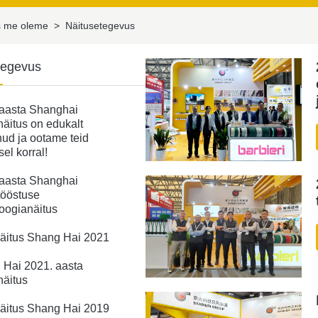
s me oleme
>
Näitusetegevus
tegevus
 aasta Shanghai
näitus on edukalt
ud ja ootame teid
sel korral!
 aasta Shanghai
tööstuse
oogianäitus
äitus Shang Hai 2021
 Hai 2021. aasta
näitus
äitus Shang Hai 2019