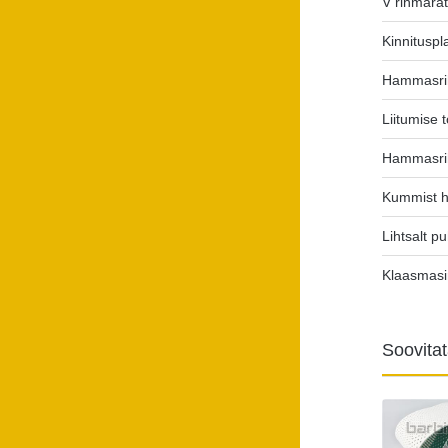
V rihmara
Kinnituspl
Hammasri
Liitumise t
Hammasri
Kummist 
Lihtsalt p
Klaasmas
Soovita