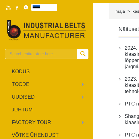



eesti

maja
>
ke
Näituse
2024.


klaasi
lõppen
järgmi
KODUS
2023.

TOODE
klaasi
tehnol
UUDISED
PTC n

JUHTUM
Shang

FACTORY TOUR
klaasi
PTC n
VÕTKE ÜHENDUST
