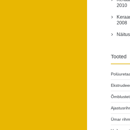
2010
Keraa

2008
Näitus

Tooted
Polüureta
Ekstrudee
Õmbluste
Ajastusri
Ümar rihm