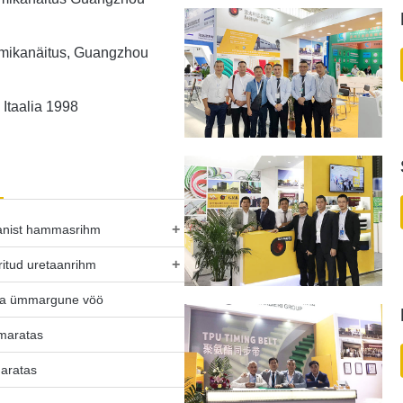
mikanäitus, Guangzhou
 Itaalia 1998
+
anist hammasrihm
+
ritud uretaanrihm
ta ümmargune vöö
hmaratas
aratas