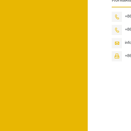
+8

+8

in

+8
