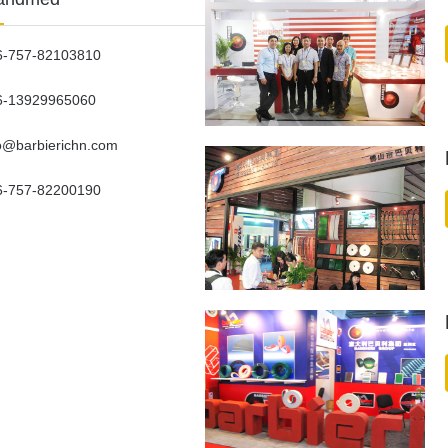
6-757-82103810
6-13929965060
fo@barbierichn.com
6-757-82200190