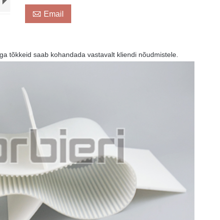

Email
uga tõkkeid saab kohandada vastavalt kliendi nõudmistele.