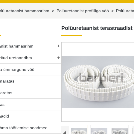
olüuretaanist hammasrihm
>
Polüuretaanist profiiliga vöö
>
Polüureta
Polüuretaanist terastraadis
+
anist hammasrihm
+
ritud uretaanrihm
ta ümmargune vöö
hmaratas
aratas
tas
aadid
hma töötlemise seadmed