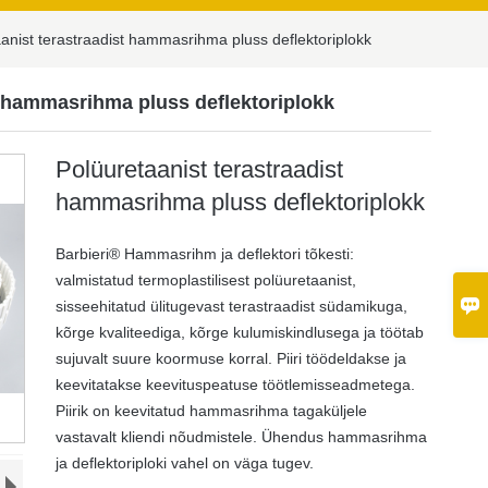
anist terastraadist hammasrihma pluss deflektoriplokk
t hammasrihma pluss deflektoriplokk
Polüuretaanist terastraadist
hammasrihma pluss deflektoriplokk
Barbieri® Hammasrihm ja deflektori tõkesti:
valmistatud termoplastilisest polüuretaanist,

sisseehitatud ülitugevast terastraadist südamikuga,
kõrge kvaliteediga, kõrge kulumiskindlusega ja töötab
sujuvalt suure koormuse korral. Piiri töödeldakse ja
keevitatakse keevituspeatuse töötlemisseadmetega.
Piirik on keevitatud hammasrihma tagaküljele
vastavalt kliendi nõudmistele. Ühendus hammasrihma
ja deflektoriploki vahel on väga tugev.