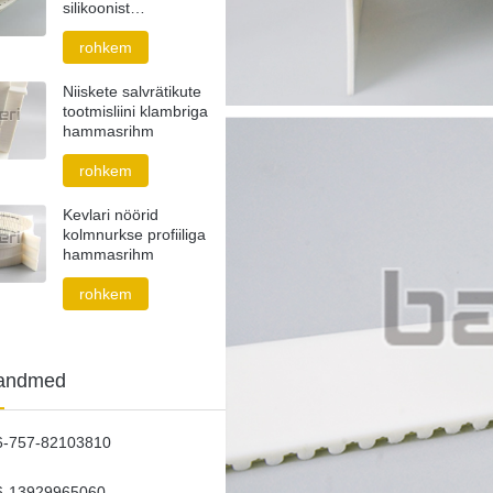
silikoonist
hammasrihm
rohkem
Niiskete salvrätikute
tootmisliini klambriga
hammasrihm
rohkem
Kevlari nöörid
kolmnurkse profiiliga
hammasrihm
rohkem
tandmed
6-757-82103810
6-13929965060