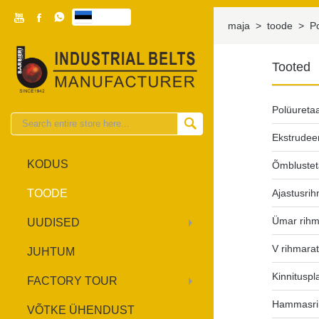



eesti

maja
>
toode
>
P
Tooted
Polüureta

Ekstrudee
KODUS
Õmbluste
TOODE
Ajastusri
Ümar rihm
UUDISED
V rihmara
JUHTUM
Kinnituspl
FACTORY TOUR
Hammasri
VÕTKE ÜHENDUST