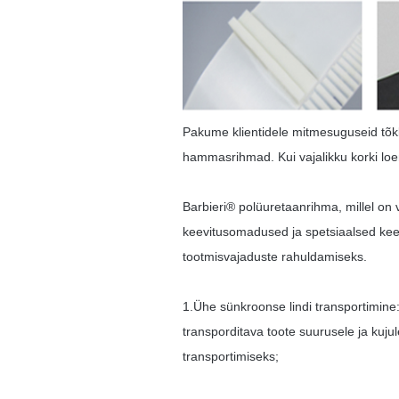
Pakume klientidele mitmesuguseid tõkk
hammasrihmad. Kui vajalikku korki loe
Barbieri® polüuretaanrihma, millel on
keevitusomadused ja spetsiaalsed keev
tootmisvajaduste rahuldamiseks.
1.Ühe sünkroonse lindi transportimine
transporditava toote suurusele ja kuju
transportimiseks;