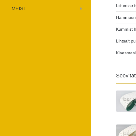
Liitumise t
MEIST
Hammasri
Kummist 
Lihtsalt p
Klaasmas
Soovita