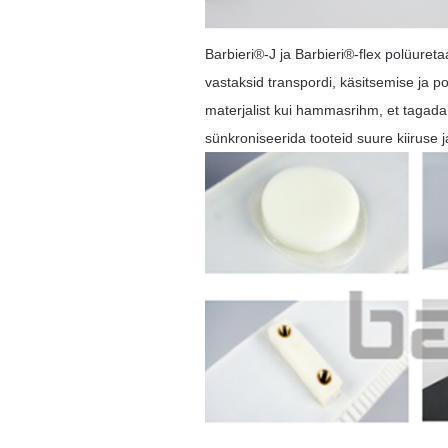
Barbieri®-J ja Barbieri®-flex polüure
vastaksid transpordi, käsitsemise ja p
materjalist kui hammasrihm, et taga
sünkroniseerida tooteid suure kiirus