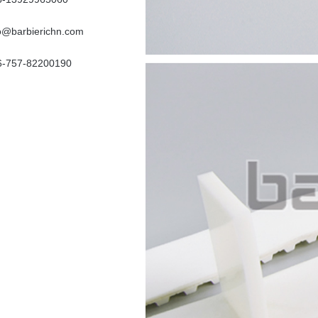
fo@barbierichn.com
6-757-82200190