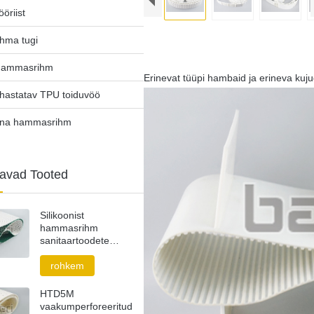
ööriist
hma tugi
hammasrihm
Erinevat tüüpi hambaid ja erineva kuj
uhastatav TPU toiduvöö
ina hammasrihm
tavad Tooted
Silikoonist
hammasrihm
sanitaartoodete
tööstusele
rohkem
HTD5M
vaakumperforeeritud