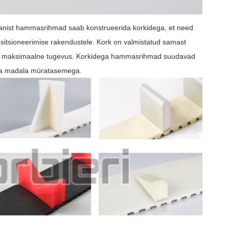
taanist hammasrihmad saab konstrueerida korkidega, et need
ositsioneerimise rakendustele. Kork on valmistatud samast
da maksimaalne tugevus. Korkidega hammasrihmad suudavad
e ja madala müratasemega.