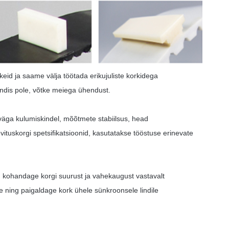
eid ja saame välja töötada erikujuliste korkidega
ndis pole, võtke meiega ühendust.
 väga kulumiskindel, mõõtmete stabiilsus, head
ituskorgi spetsifikatsioonid, kasutatakse tööstuse erinevate
: kohandage korgi suurust ja vahekaugust vastavalt
le ning paigaldage kork ühele sünkroonsele lindile