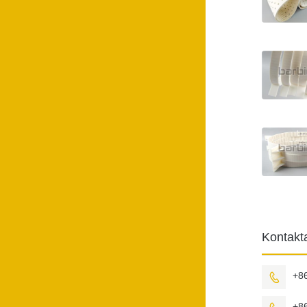
Kontak
+8

+8