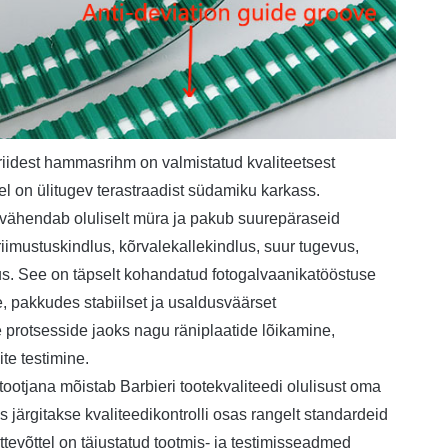
idest hammasrihm on valmistatud kvaliteetsest
lel on ülitugev terastraadist südamiku karkass.
 vähendab oluliselt müra ja pakub suurepäraseid
iimustuskindlus, kõrvalekallekindlus, suur tugevus,
us. See on täpselt kohandatud fotogalvaanikatööstuse
, pakkudes stabiilset ja usaldusväärset
e protsesside jaoks nagu räniplaatide lõikamine,
te testimine.
tjana mõistab Barbieri tootekvaliteedi olulisust oma
s järgitakse kvaliteedikontrolli osas rangelt standardeid
ttevõttel on täiustatud tootmis- ja testimisseadmed