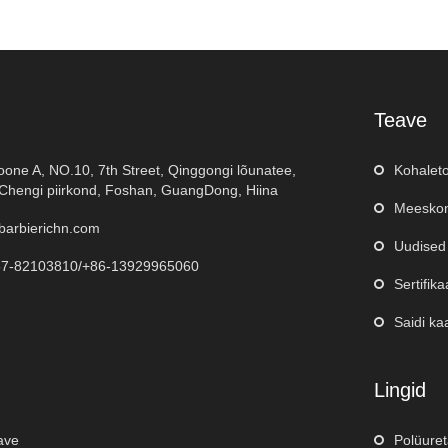
Teave
oone A, NO.10, 7th Street, Qinggongi lõunatee,
Kohalet
hengi piirkond, Foshan, GuangDong, Hiina
Meeskon
barbierichn.com
Uudised
57-82103810/+86-13929965060
Sertifika
Saidi ka
Lingid
eave
Polüure