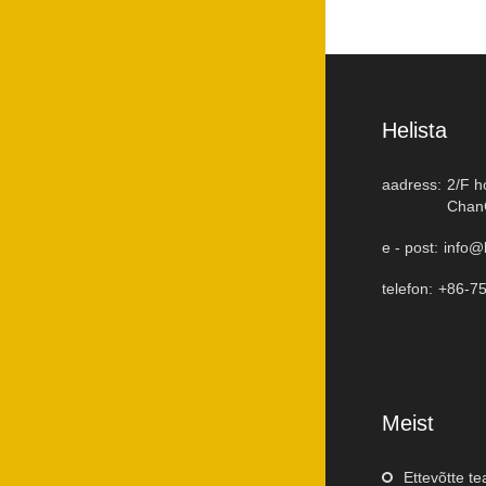
Helista
aadress:
2/F h
ChanC
e - post:
info@
telefon:
+86-7
Meist
Ettevõtte t