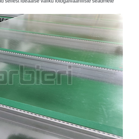
ud sellest ideaalse valiku fotogalvaaniliste seadmete