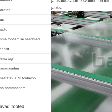
hmaratas
ja usaldusväärne kvaliteet on tein
jaoks.
aratas
tas
aadid
hma töötlemise seadmed
ööriist
hma tugi
hammasrihm
uhastatav TPU toiduvöö
ina hammasrihm
tavad Tooted