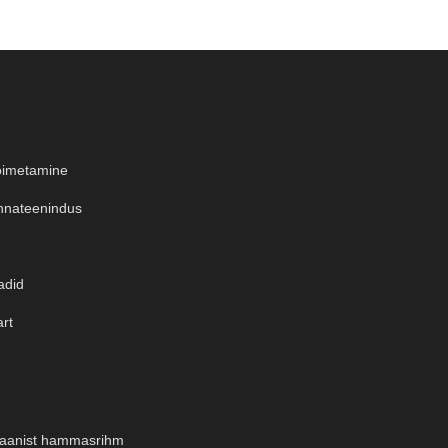
oimetamine
nateenindus
adid
art
taanist hammasrihm