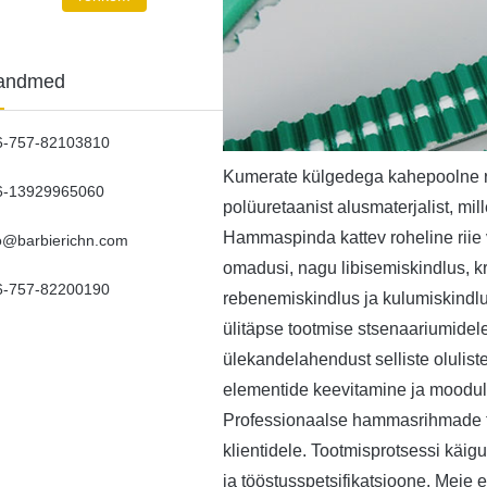
tandmed
6-757-82103810
Kumerate külgedega kahepoolne ri
6-13929965060
polüuretaanist alusmaterjalist, mil
Hammaspinda kattev roheline riie
fo@barbierichn.com
omadusi, nagu libisemiskindlus, kr
6-757-82200190
rebenemiskindlus ja kulumiskindl
ülitäpse tootmise stsenaariumidele
ülekandelahendust selliste olulist
elementide keevitamine ja mooduli
Professionaalse hammasrihmade too
klientidele. Tootmisprotsessi käigu
ja tööstusspetsifikatsioone. Meie e