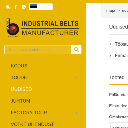



eesti

maja
>
uu
Uudise
Tööst


Firma

KODUS
Tooted
TOODE
UUDISED
Polüureta
JUHTUM
Ekstrudee
FACTORY TOUR
Õmbluste
VÕTKE ÜHENDUST