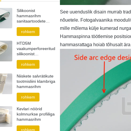
Silikoonist
See uuenduslik disain murrab trad
hammasrihm
nõuetele. Fotogalvaanika moodulit
sanitaartoodete
tööstusele
mille mõlema külje kumerad nurga
rohkem
Hammaspinna töötlemise positsio
HTD5M
hammasrattaga hoiab tõhusalt är
vaakumperforeeritud
silikoonist
hammasrihm
rohkem
Niiskete salvrätikute
tootmisliini klambriga
hammasrihm
rohkem
Kevlari nöörid
kolmnurkse profiiliga
hammasrihm
rohkem