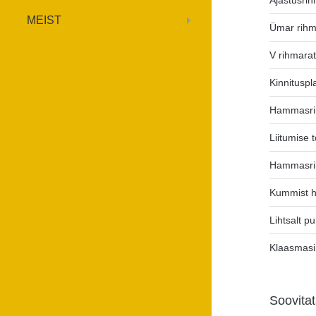
Ajastusri
MEIST
Ümar rihm
V rihmara
Kinnituspl
Hammasri
Liitumise t
Hammasri
Kummist 
Lihtsalt p
Klaasmas
Soovita