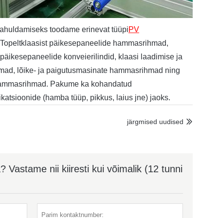
rahuldamiseks toodame erinevat tüüpi
PV
 Topeltklaasist päikesepaneelide hammasrihmad,
päikesepaneelide konveierilindid, klaasi laadimise ja
ad, lõike- ja paigutusmasinate hammasrihmad ning
 hammasrihmad. Pakume ka kohandatud
ikatsioonide (hamba tüüp, pikkus, laius jne) jaoks.
järgmised uudised

Vastame nii kiiresti kui võimalik (12 tunni