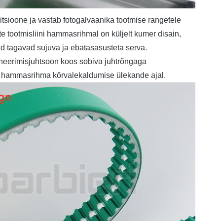
itsioone ja vastab fotogalvaanika tootmise rangetele
e tootmisliini hammasrihmal on küljelt kumer disain,
d tagavad sujuva ja ebatasasusteta serva.
neerimisjuhtsoon koos sobiva juhtrõngaga
a hammasrihma kõrvalekaldumise ülekande ajal.