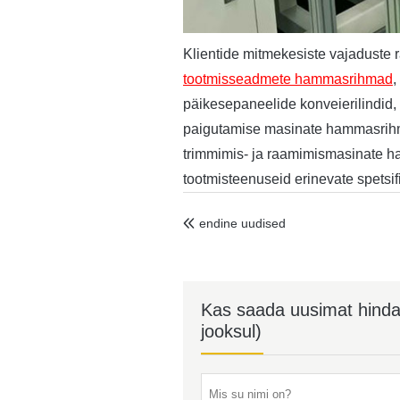
Klientide mitmekesiste vajaduste 
tootmisseadmete hammasrihmad
,
päikesepaneelide konveierilindid, 
paigutamise masinate hammasrihm
trimmimis- ja raamimismasinate
tootmisteenuseid erinevate spetsif
endine uudised

Kas saada uusimat hinda? 
jooksul)