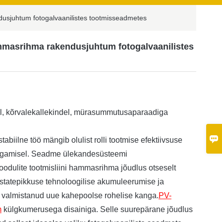
dusjuhtum fotogalvaanilistes tootmisseadmetes
ammasrihma rakendusjuhtum fotogalvaanilistes
el, kõrvalekallekindel, mürasummutusaparaadiga

tabiilne töö mängib olulist rolli tootmise efektiivsuse
 tagamisel. Seadme ülekandesüsteemi
ulite tootmisliini hammasrihma jõudlus otseselt
astatepikkuse tehnoloogilise akumuleerumise ja
 valmistanud uue kahepoolse rohelise kanga.
PV-
m
külgkumerusega disainiga. Selle suurepärane jõudlus