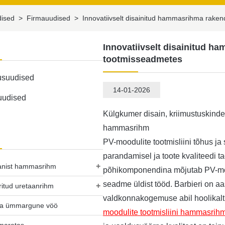
dised
>
Firmauudised
>
Innovatiivselt disainitud hammasrihma raken
d
Innovatiivselt disainitud h
tootmisseadmetes
usuudised
14-01-2026
uudised
Külgkumer disain, kriimustuskind
hammasrihm
PV-moodulite tootmisliini tõhus ja s
parandamisel ja toote kvaliteedi
+
anist hammasrihm
põhikomponendina mõjutab PV-mood
seadme üldist tööd. Barbieri on a
+
ritud uretaanrihm
valdkonnakogemuse abil hoolikalt
ta ümmargune vöö
moodulite tootmisliini hammasrih