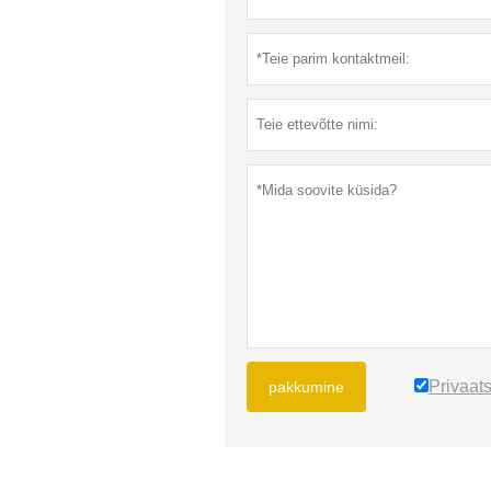
Privaats
pakkumine