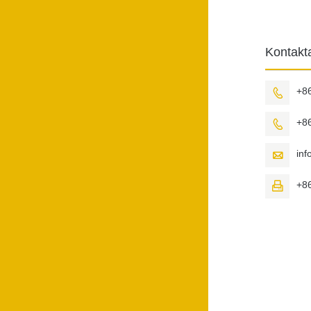
Kontak
+8

+8

in

+8
