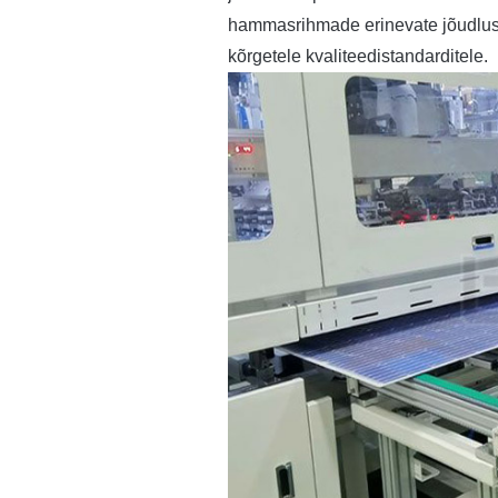
hammasrihmade erinevate jõudlusnä
kõrgetele kvaliteedistandarditele.