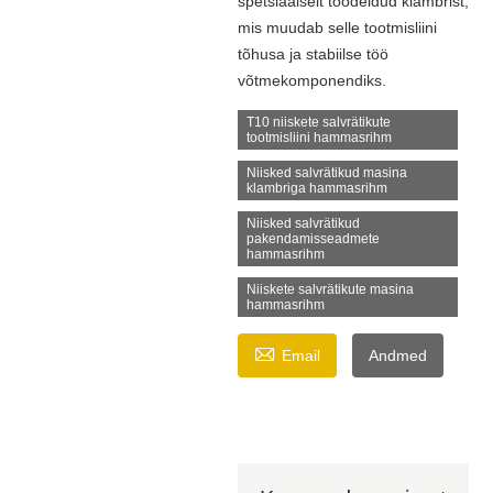
spetsiaalselt töödeldud klambrist,
mis muudab selle tootmisliini
tõhusa ja stabiilse töö
võtmekomponendiks.
T10 niiskete salvrätikute
tootmisliini hammasrihm
Niisked salvrätikud masina
klambriga hammasrihm
Niisked salvrätikud
pakendamisseadmete
hammasrihm
Niiskete salvrätikute masina
hammasrihm

Email
Andmed