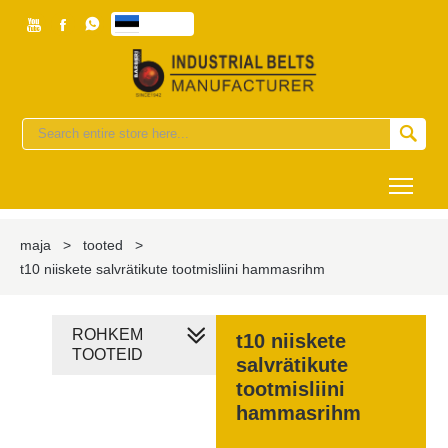



eesti


Togg
maja
>
tooted
>
t10 niiskete salvrätikute tootmisliini hammasrihm
ROHKEM
t10 niiskete
TOOTEID
salvrätikute
tootmisliini
hammasrihm