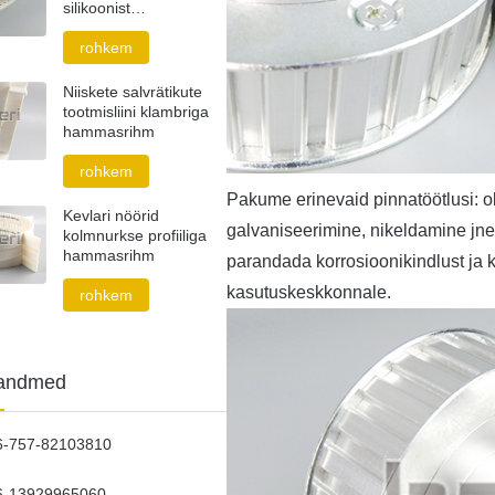
silikoonist
hammasrihm
rohkem
Niiskete salvrätikute
tootmisliini klambriga
hammasrihm
rohkem
Pakume erinevaid pinnatöötlusi: o
Kevlari nöörid
galvaniseerimine, nikeldamine jne
kolmnurkse profiiliga
hammasrihm
parandada korrosioonikindlust ja k
kasutuskeskkonnale.
rohkem
tandmed
6-757-82103810
6-13929965060