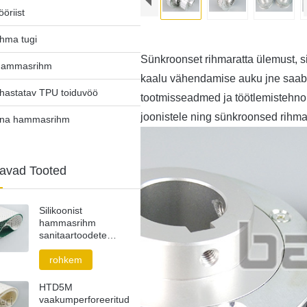
ööriist
hma tugi
Sünkroonset rihmaratta ülemust, si
hammasrihm
kaalu vähendamise auku jne saab k
uhastatav TPU toiduvöö
tootmisseadmed ja töötlemistehnolo
joonistele ning sünkroonsed rihma
ina hammasrihm
tavad Tooted
Silikoonist
hammasrihm
sanitaartoodete
tööstusele
rohkem
HTD5M
vaakumperforeeritud