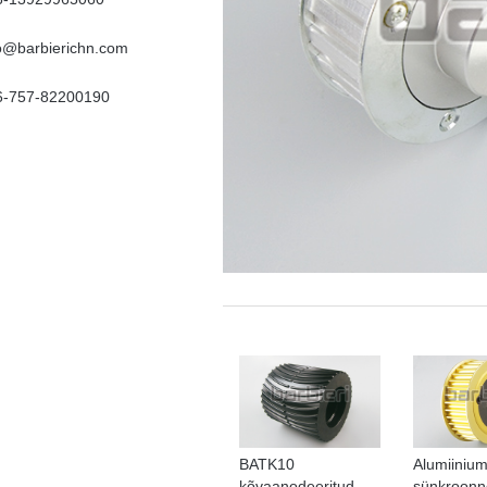
fo@barbierichn.com
6-757-82200190
BATK10
Alumiinium
kõvaanodeeritud
sünkroonn