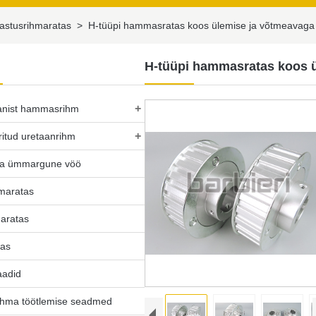
jastusrihmaratas
>
H-tüüpi hammasratas koos ülemise ja võtmeavaga
H-tüüpi hammasratas koos 
+
anist hammasrihm
+
ritud uretaanrihm
ta ümmargune vöö
hmaratas
aratas
tas
aadid
hma töötlemise seadmed