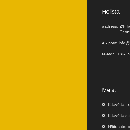
Helista
aadress:
2/F h
ChanC
e - post:
info@
telefon:
+86-7
Meist
Ettevõtte t
Ettevõtte stii
Näituseteg