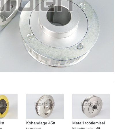
ist
Kohandage 45#
Metalli töötlemisel
e
terasest
käitatav sile või