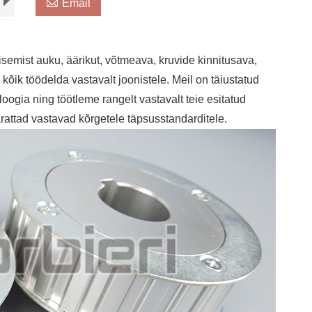

Email
semist auku, äärikut, võtmeava, kruvide kinnitusava,
õik töödelda vastavalt joonistele. Meil on täiustatud
ogia ning töötleme rangelt vastavalt teie esitatud
rattad vastavad kõrgetele täpsusstandarditele.