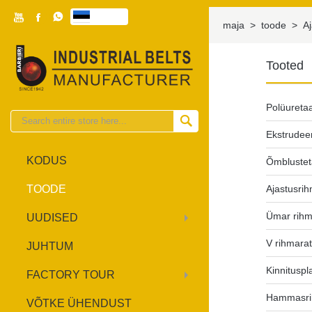



eesti

maja
>
toode
>
A
Tooted
Polüureta

Ekstrudee
KODUS
Õmbluste
TOODE
Ajastusri
Ümar rihm
UUDISED
V rihmara
JUHTUM
Kinnituspl
FACTORY TOUR
Hammasri
VÕTKE ÜHENDUST