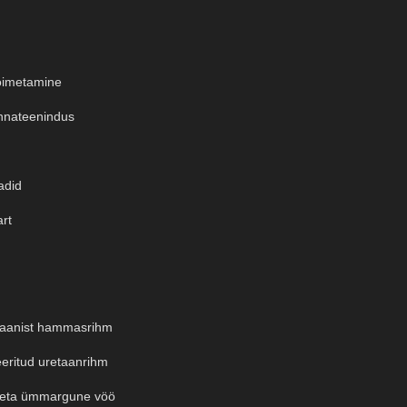
oimetamine
nateenindus
adid
art
taanist hammasrihm
eritud uretaanrihm
eta ümmargune vöö