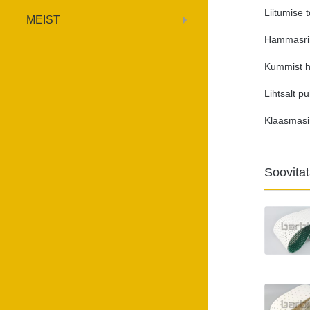
Liitumise t
MEIST
Hammasri
Kummist 
Lihtsalt p
Klaasmas
Soovita