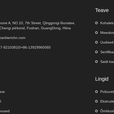
Teave
oone A, NO.10, 7th Street, Qinggongi lõunatee,
Kohalet
hengi piirkond, Foshan, GuangDong, Hiina
Meeskon
barbierichn.com
Uudised
57-82103810/+86-13929965060
Sertifika
Saidi ka
Lingid
eave
Polüure
l
Ekstrude
evused
Õmblust