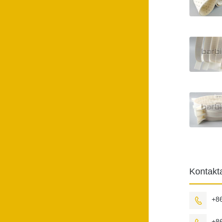
Kontak
+8

+8