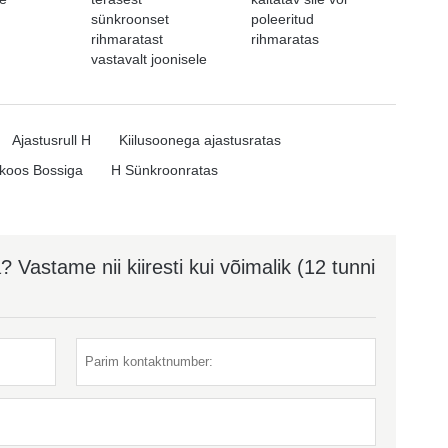
sünkroonset
poleeritud
rihmaratast
rihmaratas
vastavalt joonisele
Ajastusrull H
Kiilusoonega ajastusratas
 koos Bossiga
H Sünkroonratas
Vastame nii kiiresti kui võimalik (12 tunni