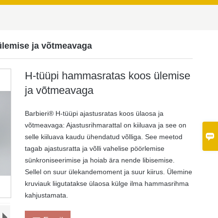
ülemise ja võtmeavaga
H-tüüpi hammasratas koos ülemise
ja võtmeavaga
Barbieri® H-tüüpi ajastusratas koos ülaosa ja
võtmeavaga: Ajastusrihmarattal on kiiluava ja see on

selle kiiluava kaudu ühendatud võlliga. See meetod
tagab ajastusratta ja võlli vahelise pöörlemise
sünkroniseerimise ja hoiab ära nende libisemise.
Sellel on suur ülekandemoment ja suur kiirus. Ülemine
kruviauk liigutatakse ülaosa külge ilma hammasrihma
kahjustamata.