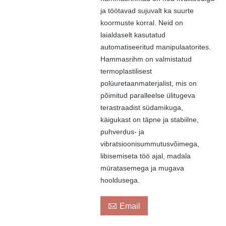
ja töötavad sujuvalt ka suurte
koormuste korral. Neid on
laialdaselt kasutatud
automatiseeritud manipulaatorites.
Hammasrihm on valmistatud
termoplastilisest
polüuretaanmaterjalist, mis on
põimitud paralleelse ülitugeva
terastraadist südamikuga,
käigukast on täpne ja stabiilne,
puhverdus- ja
vibratsioonisummutusvõimega,
libisemiseta töö ajal, madala
müratasemega ja mugava
hooldusega.

Email