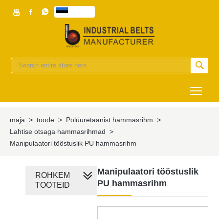



eesti


Togg
maja
>
toode
>
Polüuretaanist hammasrihm
>
Lahtise otsaga hammasrihmad
>
Manipulaatori tööstuslik PU hammasrihm
Manipulaatori tööstuslik
ROHKEM
PU hammasrihm
TOOTEID