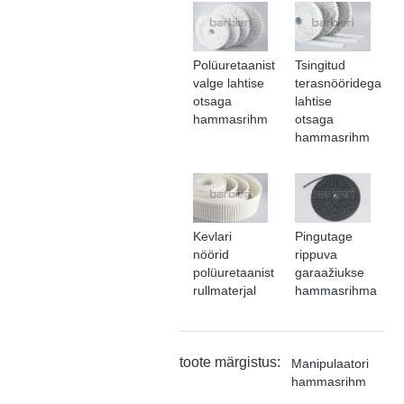
Polüuretaanist
Tsingitud
valge lahtise
terasnööridega
otsaga
lahtise
hammasrihm
otsaga
hammasrihm
Pingutage
Kevlari
rippuva
nöörid
garaažiukse
polüuretaanist
hammasrihma
rullmaterjal
toote märgistus:
Manipulaatori
hammasrihm