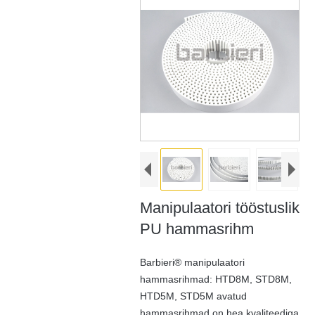
Manipulaatori tööstuslik
PU hammasrihm
Barbieri® manipulaatori
hammasrihmad: HTD8M, STD8M,
HTD5M, STD5M avatud
hammasrihmad on hea kvaliteediga