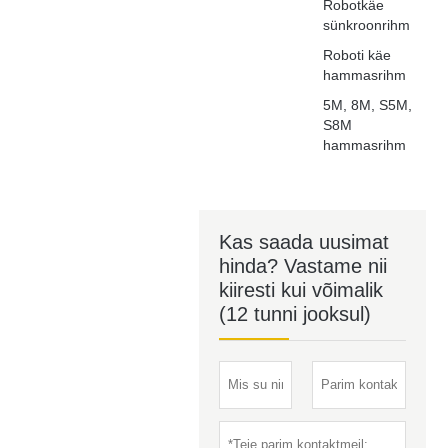
Robotkäe
sünkroonrihm
Roboti käe
hammasrihm
5M, 8M, S5M,
S8M
hammasrihm
Kas saada uusimat
hinda? Vastame nii
kiiresti kui võimalik
(12 tunni jooksul)