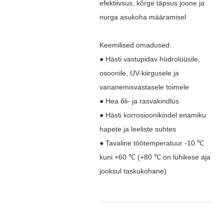
efektiivsus, kõrge täpsus joone ja
nurga asukoha määramisel
Keemilised omadused:
● Hästi vastupidav hüdrolüüsile,
osoonile, UV-kiirgusele ja
vananemisvastasele toimele
● Hea õli- ja rasvakindlus
● Hästi korrosioonikindel enamiku
hapete ja leeliste suhtes
● Tavaline töötemperatuur -10 ℃
kuni +60 ℃ (+80 ℃ on lühikese aja
jooksul taskukohane)