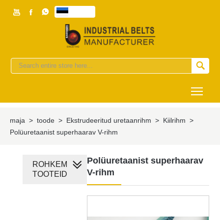



eesti


Togg
maja
>
toode
>
Ekstrudeeritud uretaanrihm
>
Kiilrihm
>
Polüuretaanist superhaarav V-rihm
Polüuretaanist superhaarav
ROHKEM
V-rihm
TOOTEID