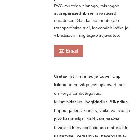
PVC-mustriga pinnaga, mis tagab
suurepärased libisemisvastased
omadused. See kaitseb materjale
transportimise ajal, leevendab lööke ja
vibratsiooni ning tagab sujuva töö.

Email
Uretaanist kiilrihmad ja Super Grip
kiilrihmad on väga vastupidavad, neil
on kõrge tõmbetugevus,
kulumiskindlus, löögikindlus, õlikindlus,
happe- ja leeliskindlus, väike venivus ja
pikk kasutusiga. Neid kasutatakse
tavaliselt konveierilintidena materjalide
käitlemisel, keraamika-, pakendamis-