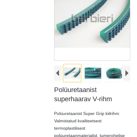
Polüuretaanist
superhaarav V-rihm
Polüuretaanist Super Grip kiilrihm:
Valmistatud kvaliteetsest
termoplastilisest
polüuretaanmaterjalist, tumerohelise