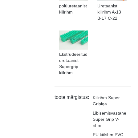
polüuretaanist
Uretaanist
kiilrihm
kiilrihm A-13
B-17 C-22
Ekstrudeeritud
uretaanist
Supergrip
kiilrihm
toote märgistus:
Kiilrihm Super
Gripiga
Libisemisvastane
Super Grip V-
rihm
PU kiilrihm PVC