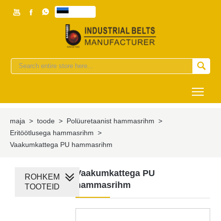



eesti


Togg
maja
>
toode
>
Polüuretaanist hammasrihm
>
Eritöötlusega hammasrihm
>
Vaakumkattega PU hammasrihm
Vaakumkattega PU
ROHKEM
hammasrihm
TOOTEID