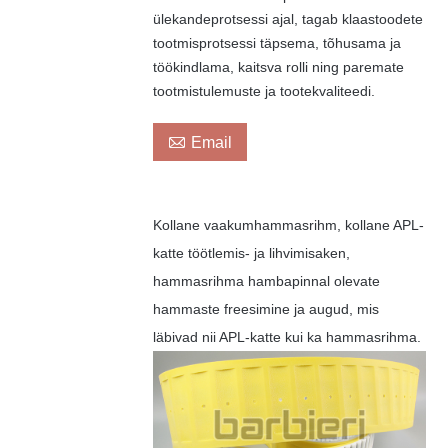
ülekandeprotsessi ajal, tagab klaastoodete
tootmisprotsessi täpsema, tõhusama ja
töökindlama, kaitsva rolli ning paremate
tootmistulemuste ja tootekvaliteedi.

Email
Kollane vaakumhammasrihm, kollane APL-
katte töötlemis- ja lihvimisaken,
hammasrihma hambapinnal olevate
hammaste freesimine ja augud, mis
läbivad nii APL-katte kui ka hammasrihma.