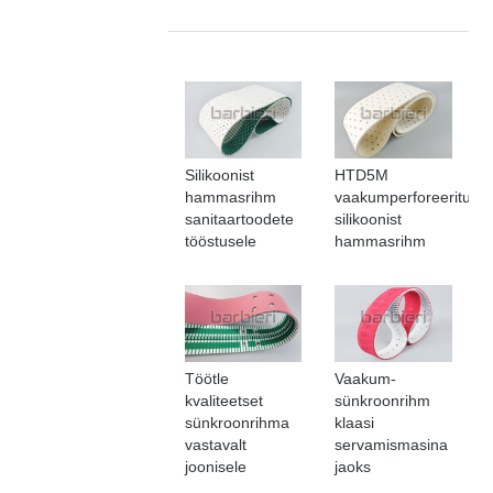
Silikoonist
HTD5M
hammasrihm
vaakumperforeeritud
sanitaartoodete
silikoonist
tööstusele
hammasrihm
Töötle
Vaakum-
kvaliteetset
sünkroonrihm
sünkroonrihma
klaasi
vastavalt
servamismasina
joonisele
jaoks