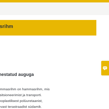
srihm

estatud auguga
hammasrihm on hammasrihm, mis
tsioneerimist ja transporti.
plastilisest polüuretaanist,
gevast terastraadist südamik.