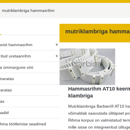
mutriklambriga hammasrihm
mutriklambriga hamma
+
anist hammasrihm
+
ritud uretaanrihm
ta ümmargune vöö
hmaratas
Hammasrihm AT10 keerm
aratas
klambriga
tas
Mutriklambriga Barbieri® AT10 
aadid
võimaldab saavutada ülitäpset posi
Rihma korpus on valmistatud termo
hma töötlemise seadmed
mille sisse on integreeritud ülitu