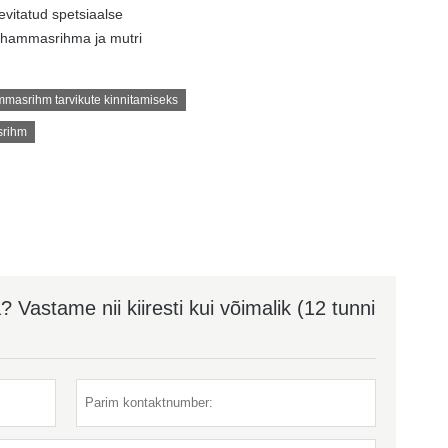
evitatud spetsiaalse
hammasrihma ja mutri
masrihm tarvikute kinnitamiseks
srihm
Vastame nii kiiresti kui võimalik (12 tunni