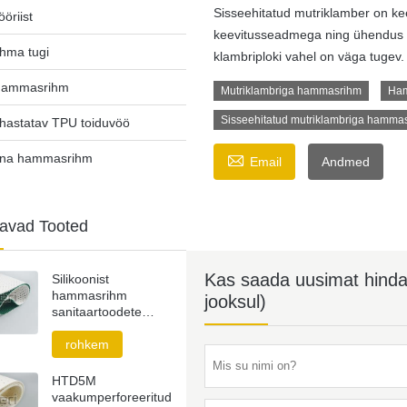
Sisseehitatud mutriklamber on ke
ööriist
keevitusseadmega ning ühendus 
hma tugi
klambriploki vahel on väga tugev.
hammasrihm
Mutriklambriga hammasrihm
Ham
Sisseehitatud mutriklambriga hamma
uhastatav TPU toiduvöö

ina hammasrihm
Email
Andmed
tavad Tooted
Kas saada uusimat hinda? 
Silikoonist
hammasrihm
jooksul)
sanitaartoodete
tööstusele
rohkem
HTD5M
vaakumperforeeritud