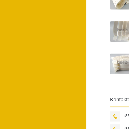
Kontak
+8

+8