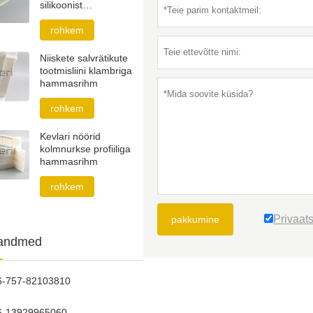
silikoonist
hammasrihm
rohkem
Niiskete salvrätikute
tootmisliini klambriga
hammasrihm
rohkem
Kevlari nöörid
kolmnurkse profiiliga
hammasrihm
rohkem
Privaats
pakkumine
tandmed
6-757-82103810
6-13929965060