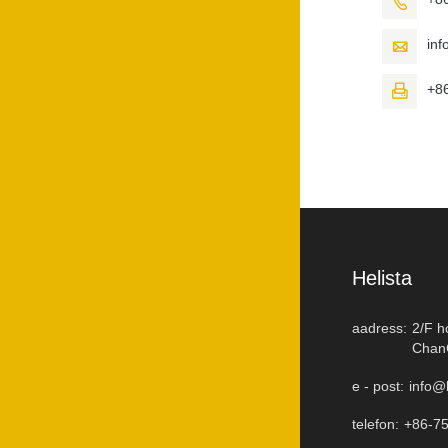

in

+8

Helista
aadress:
2/F h
ChanC
e - post:
info@
telefon:
+86-7