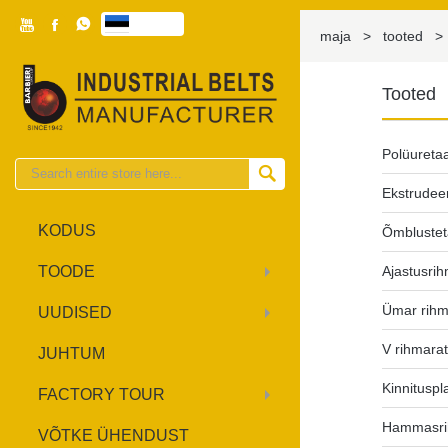



eesti

maja
>
tooted
>
Tooted
Polüureta

Ekstrudee
KODUS
Õmbluste
TOODE
Ajastusri
Ümar rihm
UUDISED
V rihmara
JUHTUM
Kinnituspl
FACTORY TOUR
Hammasri
VÕTKE ÜHENDUST