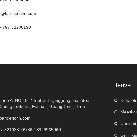
fo@barbierichn.com
6-757-82200190
Teave
oone A, NO.10, 7th Street, Qinggongi lõunatee,
Kohalet
hengi piirkond, Foshan, GuangDong, Hiina
Meeskon
barbierichn.com
Uudised
57-82103810/+86-13929965060
Sertifika