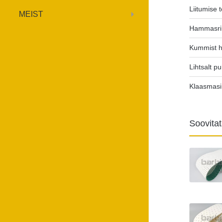
Liitumise t
MEIST
Hammasri
Kummist 
Lihtsalt p
Klaasmas
Soovita